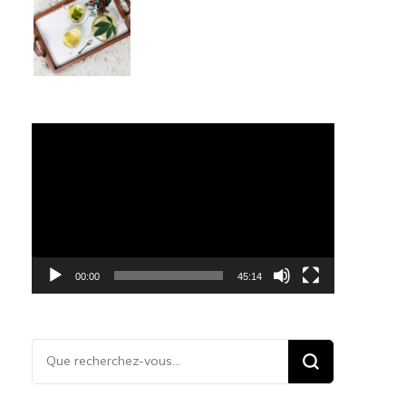
Lecteur
vidéo
00:00
45:14
Vous
recherchiez
quelque