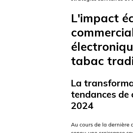
L'impact é
commercial
électroniqu
tabac tradi
La transformat
tendances de
2024
Au cours de la dernière 
connu une croissance sp