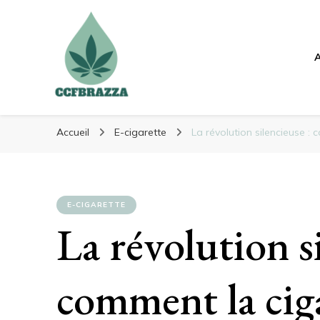
Ccfbrazza
Ccfbrazza
Découvrez de nouvelles manières de vous soulager
Accueil
E-cigarette
La révolution silencieuse : 
E-CIGARETTE
La révolution si
comment la cig