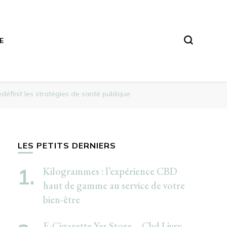
E
edéfinit les stratégies de santé publique
LES PETITS DERNIERS
Kilogrammes : l’expérience CBD
haut de gamme au service de votre
bien-être
E-Cigarette Yes Store – Cbd Livry-