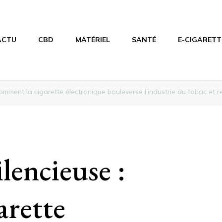
ACTU
CBD
MATÉRIEL
SANTÉ
E-CIGARETT
comment la cigarette électronique bouleverse l’industrie du tabac et r
lencieuse :
arette