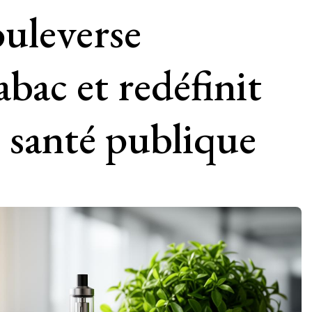
ouleverse
abac et redéfinit
e santé publique