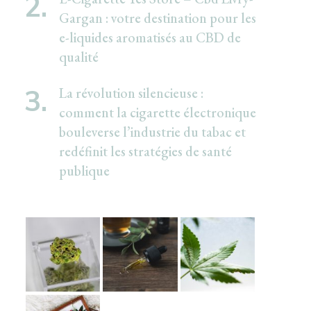
Gargan : votre destination pour les
e-liquides aromatisés au CBD de
qualité
La révolution silencieuse :
comment la cigarette électronique
bouleverse l’industrie du tabac et
redéfinit les stratégies de santé
publique