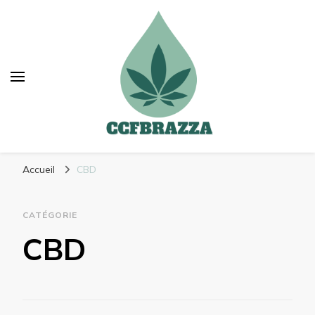
Ccfbrazza
Découvrez de nouvelles manières de vous
Accueil
CBD
soulager
CATÉGORIE
CBD