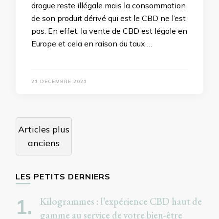
drogue reste illégale mais la consommation
de son produit dérivé qui est le CBD ne l’est
pas. En effet, la vente de CBD est légale en
Europe et cela en raison du taux …
21 DÉCEMBRE 2021
Navigation
Articles plus
des
anciens
articles
LES PETITS DERNIERS
Kilogrammes : l’expérience CBD haut de
gamme au service de votre bien-être