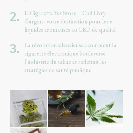
E-Cigarette Yes Store – Cbd Livry-
Gargan : votre destination pour les e-
liquides aromatisés au CBD de qualité
La révolution silencieuse : comment la
cigarette électronique bouleverse
l’industrie du tabac et redéfinit les
stratégies de santé publique