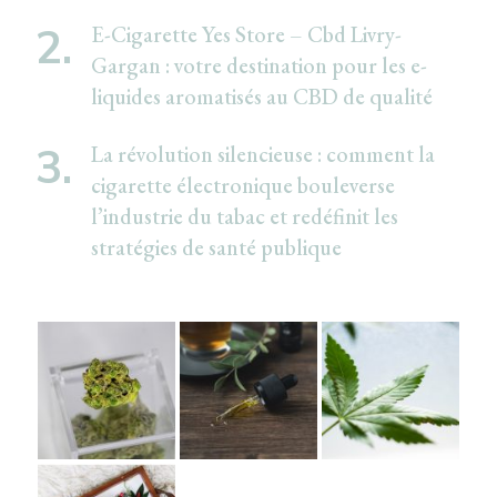
E-Cigarette Yes Store – Cbd Livry-
Gargan : votre destination pour les e-
liquides aromatisés au CBD de qualité
La révolution silencieuse : comment la
cigarette électronique bouleverse
l’industrie du tabac et redéfinit les
stratégies de santé publique