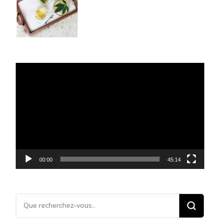
Lecteur
vidéo
00:00
45:14
Vous
recherchiez