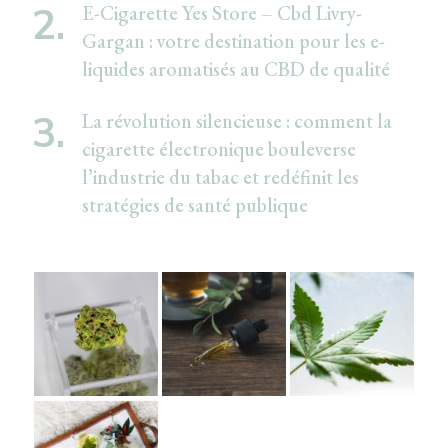
E-Cigarette Yes Store – Cbd Livry-
Gargan : votre destination pour les e-
liquides aromatisés au CBD de qualité
La révolution silencieuse : comment la
cigarette électronique bouleverse
l’industrie du tabac et redéfinit les
stratégies de santé publique