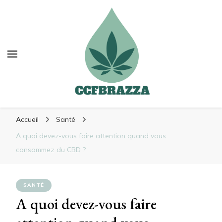
Ccfbrazza
Ccfbrazza
Découvrez de nouvelles manières de vous
Accueil
Santé
soulager
A quoi devez-vous faire attention quand vous
consommez du CBD ?
SANTÉ
A quoi devez-vous faire