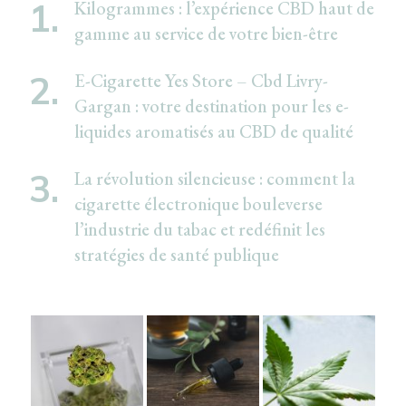
Kilogrammes : l’expérience CBD haut de
gamme au service de votre bien-être
E-Cigarette Yes Store – Cbd Livry-
Gargan : votre destination pour les e-
liquides aromatisés au CBD de qualité
La révolution silencieuse : comment la
cigarette électronique bouleverse
l’industrie du tabac et redéfinit les
stratégies de santé publique