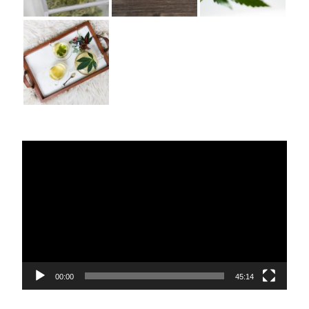
Lecteur
vidéo
00:00
45:14