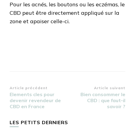
Pour les acnés, les boutons ou les eczémas, le
CBD peut être directement appliqué sur la
zone et apaiser celle-ci.
Navigation
Article précédent
Article suivant
Elements cles pour
Bien consommer le
d’article
devenir revendeur de
CBD : que faut-il
CBD en France
savoir ?
LES PETITS DERNIERS