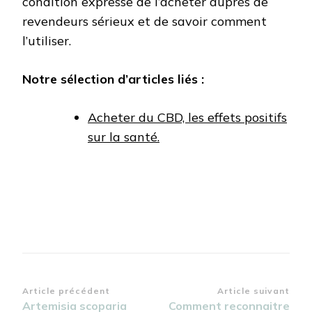
condition expresse de l’acheter auprès de
revendeurs sérieux et de savoir comment
l’utiliser.
Notre sélection d’articles liés :
Acheter du CBD, les effets positifs
sur la santé.
Navigation
Article précédent
Article suivant
Artemisia scoparia
Comment reconnaitre