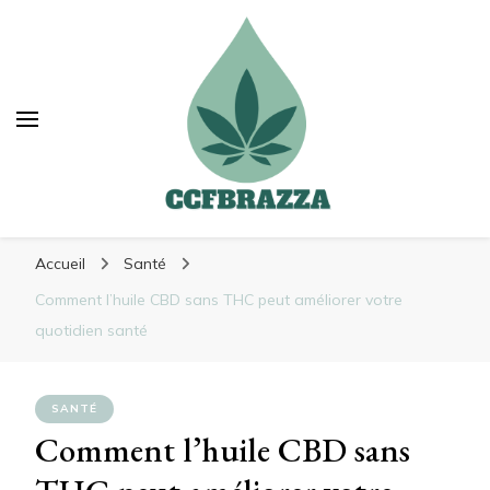
Ccfbrazza
Ccfbrazza
Découvrez de nouvelles manières de vous
Accueil
Santé
soulager
Comment l’huile CBD sans THC peut améliorer votre
quotidien santé
SANTÉ
Comment l’huile CBD sans