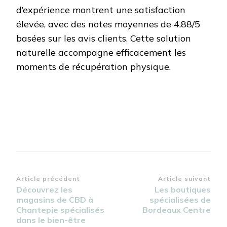
d’expérience montrent une satisfaction
élevée, avec des notes moyennes de 4.88/5
basées sur les avis clients. Cette solution
naturelle accompagne efficacement les
moments de récupération physique.
Navigation
Article précédent
Article suivant
Découvrez les
Les boutiques
d’article
magasins de CBD à
spécialisées de
Chantepie spécialisés
Bordeaux Centre
dans le bien-être